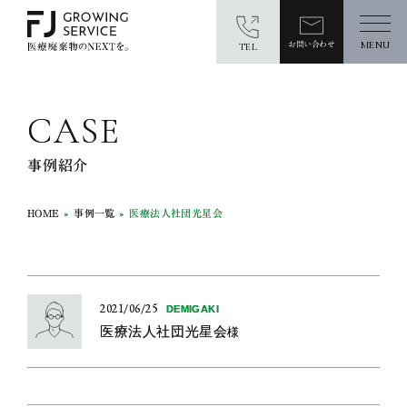
お問い合わせ
MENU
TEL
C
A
S
E
事例紹介
HOME
»
事例一覧
»
医療法人社団光星会
2021/06/25
DEMIGAKI
医療法人社団光星会
様