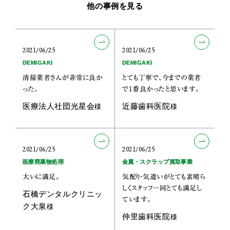
他の事例を見る
2021/06/25
2021/06/25
DEMIGAKI
DEMIGAKI
清掃業者さんが非常に良か
とても丁寧で、今までの業者
った。
で1番良かったと思います。
医療法人社団光星会
近藤歯科医院
様
様
2021/06/25
2021/06/25
医療廃棄物処理
金属・スクラップ買取事業
大いに満足。
気配り・気遣いがとても素晴ら
しくスタッフ一同とても満足し
石橋デンタルクリニッ
ています。
ク大泉
様
仲里歯科医院
様